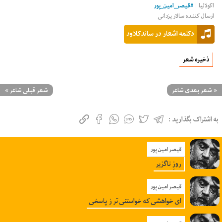
اکولالیا
|
#
قیصر_امین_پور
ارسال کننده سالار یزدانی
دکلمه اشعار در ساندکلاود
ذخیره شعر
«
شعر بعدی شاعر
شعر قبلی شاعر
»
به اشتراک بگذارید :
قیصر امین پور
روزِ ناگزیر
قیصر امین پور
ای خواهشی که خواستنی تر ز پاسخی