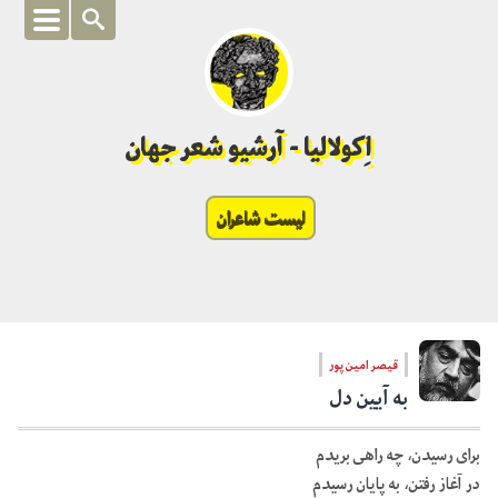
اِکولالیا - آرشیو شعر جهان
لیست شاعران
قیصر امین پور
به آیین دل
برای رسیدن، چه راهی بریدم
در آغاز رفتن، به پایان رسیدم