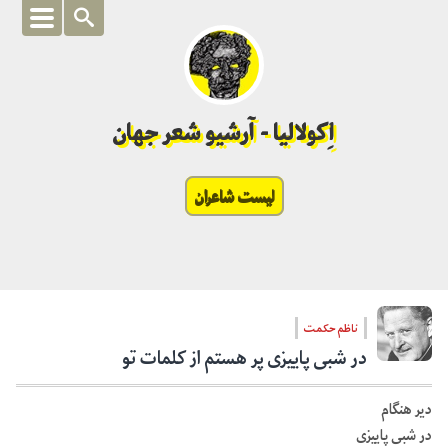
اِکولالیا - آرشیو شعر جهان
لیست شاعران
ناظم حکمت
در شبی پاییزی پر هستم از کلمات تو
دیر هنگام
در شبی پاییزی