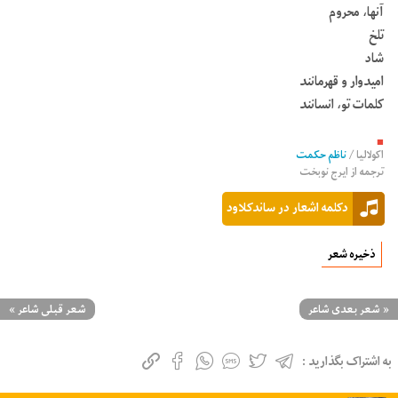
آنها، محروم
تلخ
شاد
امیدوار و قهرمانند
کلمات تو، انسانند
■
اکولالیا
/
ناظم حکمت
ترجمه از
ایرج نوبخت
دکلمه اشعار در ساندکلاود
ذخیره شعر
«
شعر بعدی شاعر
شعر قبلی شاعر
»
به اشتراک بگذارید :