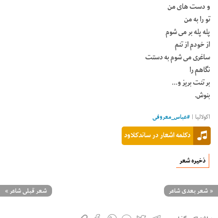
و دست های من
تو را به من
پله پله بر می شوم
از خودم از تنم
ساغری می شوم به دستت
نگاهم را
بر تنت بریز و…
بنوش.
اکولالیا |
#
عباس_معروفی
دکلمه اشعار در ساندکلاود
ذخیره شعر
«
شعر بعدی شاعر
شعر قبلی شاعر
»