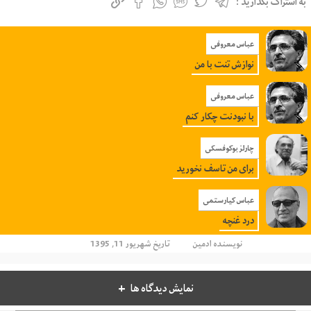
به اشتراک بگذارید :
عباس معروفی
نوازش تنت با من
عباس معروفی
با نبودنت چکار کنم
چارلز بوکوفسکی
برای من تاسف نخورید
عباس کیارستمی
درد غنچه
نویسنده
ادمین
تاریخ شهریور 11, 1395
نمایش دیدگاه ها