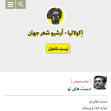
اِکولالیا - آرشیو شعر جهان
لیست شاعران
عباس معروفی
دست های تو
دست های تو
مرا به خدا م یرساند