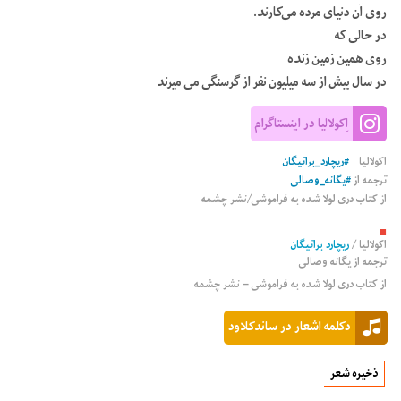
روی آن دنیای مرده می‌کارند.
در حالی که
روی همین زمین زنده
در سال بیش از سه میلیون نفر از گرسنگی می میرند
اِکولالیا در اینستاگرام
اکولالیا
|
#
ریچارد_براتیگان
ترجمه از
#
یگانه_وصالی
از کتاب دری لولا شده به فراموشی/نشر چشمه
■
اکولالیا
/
ریچارد براتیگان
ترجمه از
یگانه وصالی
از کتاب دری لولا شده به فراموشی – نشر چشمه
دکلمه اشعار در ساندکلاود
ذخیره شعر