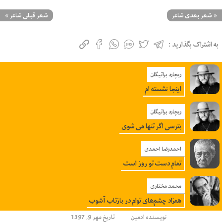
«
شعر بعدی شاعر
شعر قبلی شاعر
»
به اشتراک بگذارید :
ریچارد براتیگان
اینجا نشسته ام
ریچارد براتیگان
بترسی اگر تنها می شوی
احمدرضا احمدی
تمام دست تو روز است
محمد مختاری
همزاد چشم‌های توام در باز‌تاب آشوب
نویسنده
ادمین
تاریخ مهر 9, 1397