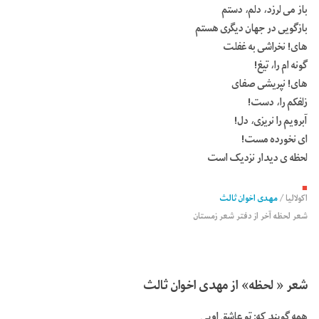
باز می لرزد، دلم، دستم
بازگویی در جهان دیگری هستم
های! نخراشی به غفلت
گونه ام را، تیغ!
های! نپریشی صفای
زلفکم را، دست!
آبرویم را نریزی، دل!
ای نخورده مست!
لحظه ی دیدار نزدیک است
■
اکولالیا
/
مهدی اخوان ثالث
شعر لحظه‌ آخر از دفتر شعر زمستان
شعر « لحظه» از مهدی اخوان ثالث
همه گویند که: تو عاشق اویی