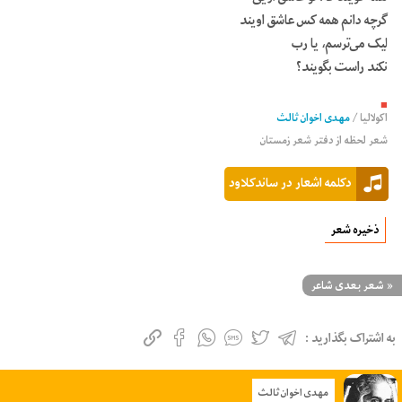
گرچه دانم همه کس عاشق اویند
لیک می‌ترسم، یا رب
نکند راست بگویند؟
■
اکولالیا
/
مهدی اخوان ثالث
شعر لحظه از دفتر شعر زمستان
دکلمه اشعار در ساندکلاود
ذخیره شعر
«
شعر بعدی شاعر
به اشتراک بگذارید :
مهدی اخوان ثالث