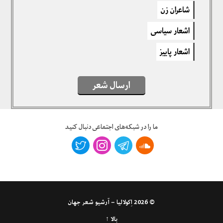
برای نوشتن دیدگاه باید
وارد بشوید
.
شاعران زن
اشعار سیاسی
1 نظرات
اشعار پاییز
سمیرا ق
ارسال شعر
اسفند ۴, ۱۴۰۰ — ۱۲:۳۶ ب٫ظ
انشالله همه ی عاشقان به هم برسند و در کنار هم خوشبخت باشند.
برای پاسخ دادن وارد شوید
ما را در شبکه‌های اجتماعی دنبال کنید
© 2026
اِکولالیا – آرشیو شعر جهان
بالا ↑