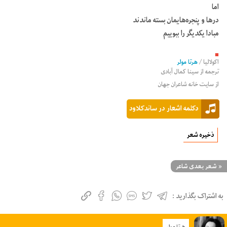
اما
درها و پنجره‌هایمان بسته ماندند
مبادا یکدیگر را ببوییم
■
اکولالیا
/
هرتا مولر
ترجمه از
سینا کمال آبادی
از سایت خانه شاعران جهان
دکلمه اشعار در ساندکلاود
ذخیره شعر
«
شعر بعدی شاعر
به اشتراک بگذارید :
هرتا مولر