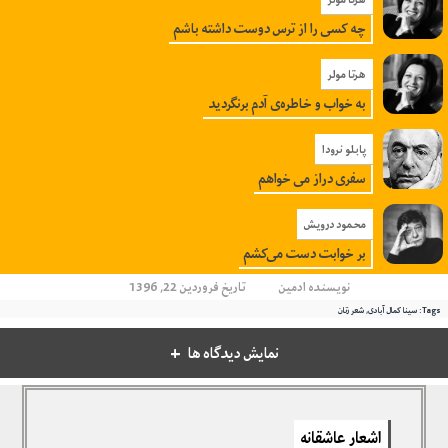
چه کسی را از ترس دوست داشته باشم
هرتا مولر
به خواب و خاطره‌‌‌ی آدم برنگردید
پابلو نرودا
سفری دراز می خواهم
محمود درویش
بر خوابت دست می‌کشم
نویسنده
ادمین
تاریخ فروردین 22, 1396
Tags:
سینا کمال آبادی
,
شعر زنان
نمایش دیدگاه ها
دیدگاهتان را بنویسید
اشعار عاشقانه