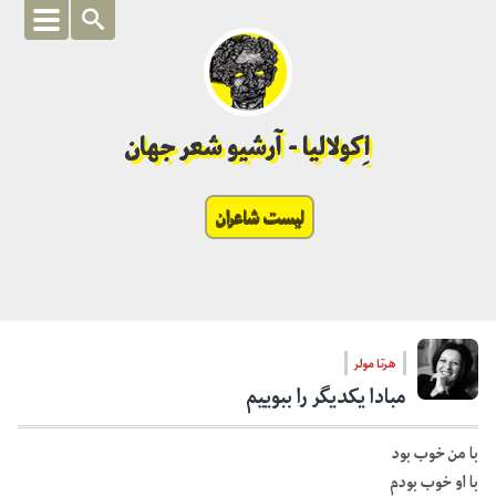
اِکولالیا - آرشیو شعر جهان
لیست شاعران
هرتا مولر
مبادا یکدیگر را ببوییم
با من خوب بود
با او خوب بودم