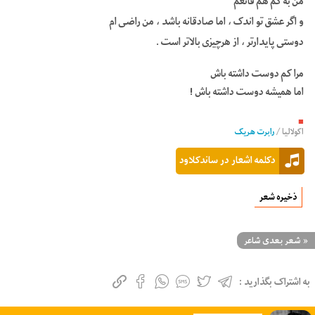
من به کم هم قانعم
و اگر عشق تو اندک ، اما صادقانه باشد ، من راضی ام
دوستی پایدارتر ، از هرچیزی بالاتر است .
مرا کم دوست داشته باش
اما همیشه دوست داشته باش !
■
اکولالیا
/
رابرت هریک
دکلمه اشعار در ساندکلاود
ذخیره شعر
«
شعر بعدی شاعر
به اشتراک بگذارید :