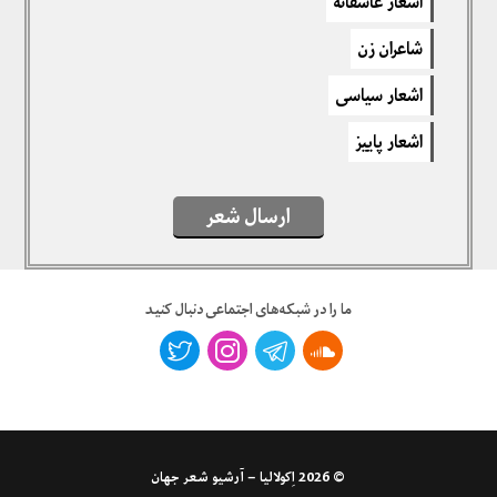
اشعار عاشقانه
برای نوشتن دیدگاه باید
وارد بشوید
.
شاعران زن
اشعار سیاسی
2 نظرات
اشعار پاییز
Parya
ارسال شعر
مرداد ۱۴, ۱۳۹۹ — ۴:۲۷ ب٫ظ
این شعر مال امیلی دیکنسون نیست ،
مال رابرت هریکه
ما را در شبکه‌های اجتماعی دنبال کنید
برای پاسخ دادن وارد شوید
ادمین
نویسنده پست
مرداد ۱۴, ۱۳۹۹ — ۷:۴۴ ب٫ظ
© 2026
اِکولالیا – آرشیو شعر جهان
خیلی ممنون پریا. اصلاح گردید.