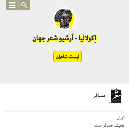
اِکولالیا - آرشیو شعر جهان
لیست شاعران
مسافر
تهران
همیشه مسافر است