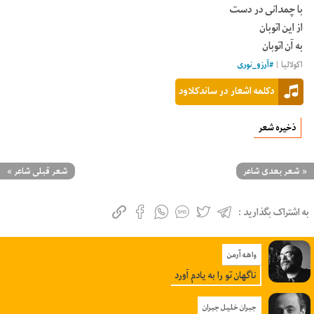
با چمدانی در دست
از این اتوبان
به آن اتوبان
اکولالیا |
#
آرزو_نوری
دکلمه اشعار در ساندکلاود
ذخیره شعر
«
شعر بعدی شاعر
شعر قبلی شاعر
»
به اشتراک بگذارید :
واهه آرمن
ناگهان تو را به یادم آورد
جبران خلیل جبران