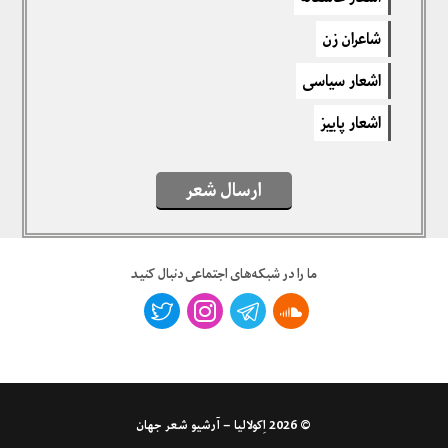
برای نوشتن دیدگاه باید
وارد بشوید
.
شاعران زن
اشعار سیاسی
1 نظرات
اشعار پاییز
معلم بازنشسته ۶۶ ساله
ارسال شعر
آذر ۱, ۱۴۰۰ — ۱۰:۵۲ ق٫ظ
سلام و درود بر شما عزیزانم که با قبول زحمات بیشمار، فرهنگ تلاش و کوشش
مداوم را جهانشمول می‌نمائید.
ما را در شبکه‌های اجتماعی دنبال کنید
صبح اولین روز آذرماه ۱۴۰۰ بر شما خجسته باد این تلاش.
معلم بازنشسته ۶۶ ساله بیمار قلبی.
از محله باغفردوس مولوی شهر طهرون.
نوامبر ۲۲ ۲۰۲۱
برای پاسخ دادن وارد شوید
© 2026
اِکولالیا – آرشیو شعر جهان