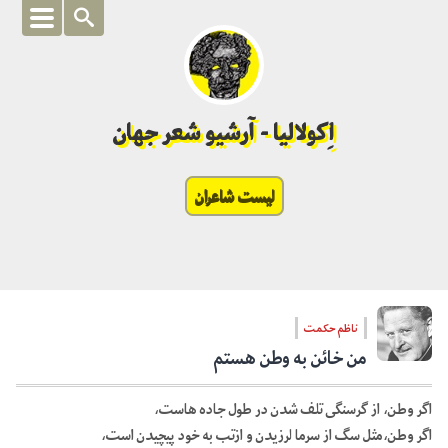
اِکولالیا - آرشیو شعر جهان
لیست شاعران
ناظم حکمت
من خائن به وطن هستم
اگر وطن، از گرسنگی تلف شدن در طول جاده هاست،
اگر وطن،مثل سگ از سرما لرزیدن و ازتب به خود پیچیدن است،