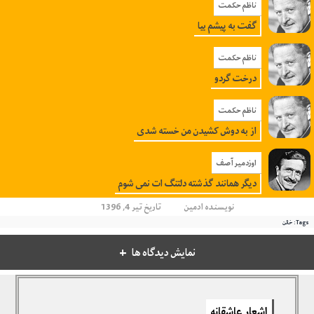
ناظم حکمت
گفت به پیشم بیا
ناظم حکمت
درخت گردو
ناظم حکمت
از به دوش کشیدن من خسته شدی
اوزدمیر آصف
دیگر همانند گذشته دلتنگ ات نمی شوم
نویسنده
ادمین
تاریخ تیر 4, 1396
Tags:
خائن
نمایش دیدگاه ها
دیدگاهتان را بنویسید
اشعار عاشقانه