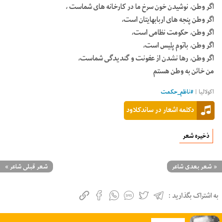
اگر وطن، نوشیدن خون سرخ ما در کارخانه های شماست ،
اگر وطن پنجه های اربابهایتان است،
اگر وطن، حکومت نظامی است،
اگر وطن، باتوم پلیس است،
اگر وطن، رها نشدن از عفونت و گندیدگی شماست،
من خائن به وطن هستم
اکولالیا
|
#
ناظم_حکمت
دکلمه اشعار در ساندکلاود
ذخیره شعر
«
شعر بعدی شاعر
شعر قبلی شاعر
»
به اشتراک بگذارید :