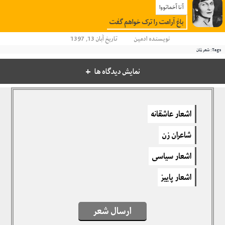
آنا آخماتووا
باغ آرامت را ترک خواهم گفت
نویسنده
ادمین
تاریخ آبان 13, 1397
Tags:
شعر زنان
نمایش دیدگاه ها
دیدگاهتان را بنویسید
اشعار عاشقانه
برای نوشتن دیدگاه باید
وارد بشوید
.
شاعران زن
اشعار سیاسی
اشعار پاییز
ارسال شعر