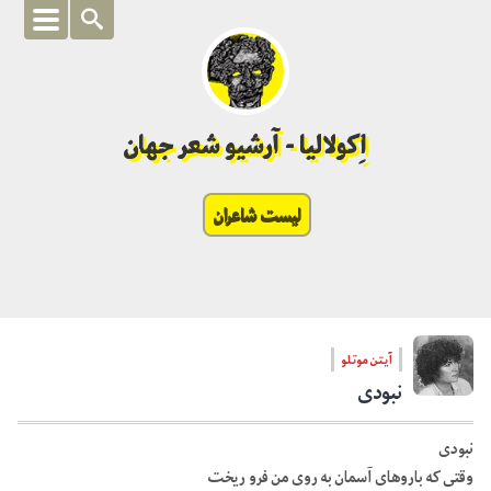
اِکولالیا - آرشیو شعر جهان
لیست شاعران
آیتن موتلو
نبودی
نبودی
وقتی که باروهای آسمان به روی من فرو ریخت