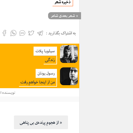
ذخیره شعر
«
شعر بعدی شاعر
به اشتراک بگذارید :
سیلویا پلات
زندگی
رسول یونان
من از اینجا خواهم رفت
نویسنده
ا
از هجوم پرنده‌ی بی پناهی »