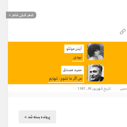
شعر قبلی شاعر
»
آیتن موتلو
نبودی
حمید مصدق
من اگر ما نشوم ، تنهایم
دمین
تاریخ شهریور 30, 1397
« پرونده بسته شد