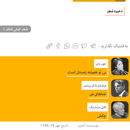
ذخیره شعر
شعر قبلی شاعر
»
به اشتراک بگذارید :
جون بایز
بی تو همیشه زمستان است
ویلیام باتلر ییتس
تمناهای من
کارل سندبرگ
چکش
نویسنده
ادمین
تاریخ مهر 19, 1396