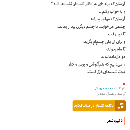
آن‌سان که پرنده‌اى به انتظار تابستان نشسته باشد؟
و به خواب رفتم…
آن‌سان که مهاجر بیارامد
چشمى مى‌خوابد، تا چشم دیگرى بیدار بماند..
تا دیر وقت
و براى آن یکی چشم‌ام بگرید،
تا ماه بخوابد،
دو دل‌داده‌ایم ما
و مى‌دانیم که هم‌آغوشى و بوس و کنار
قوتِ شب‌هاى غزل است.
■
اکولالیا
/
محمود درویش
ترجمه از
غسان حمدان
دکلمه اشعار در ساندکلاود
ذخیره شعر