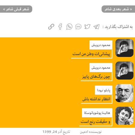
«
شعر بعدی شاعر
شعر قبلی شاعر
»
به اشتراک بگذارید :
محمود درویش
پیشانی‌ات وطن من است
محمود درویش
چون برگ‌های پاییز
پابلو نرودا
انتظار نداشته باش
هالینا پوشویاتوسکا
و حقیقت رنج است
نویسنده
ادمین
تاریخ آذر 24, 1399