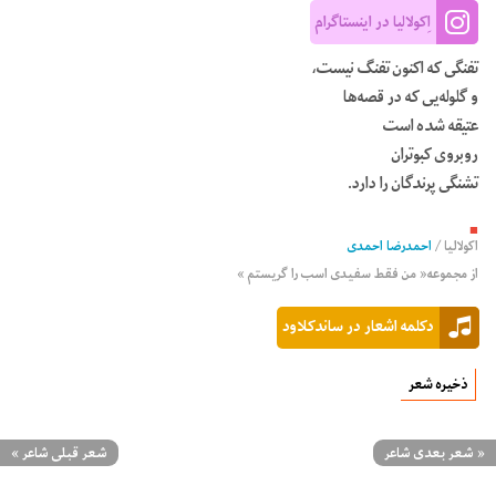
اِکولالیا در اینستاگرام
تفنگی که اکنون تفنگ نیست،
و گلوله‌یی که در قصه‌ها
عتیقه شده است
روبروی کبوتران
تشنگی پرندگان را دارد.
■
اکولالیا
/
احمدرضا احمدی
از مجموعه« من فقط سفیدی اسب را گریستم »
دکلمه اشعار در ساندکلاود
ذخیره شعر
«
شعر بعدی شاعر
شعر قبلی شاعر
»