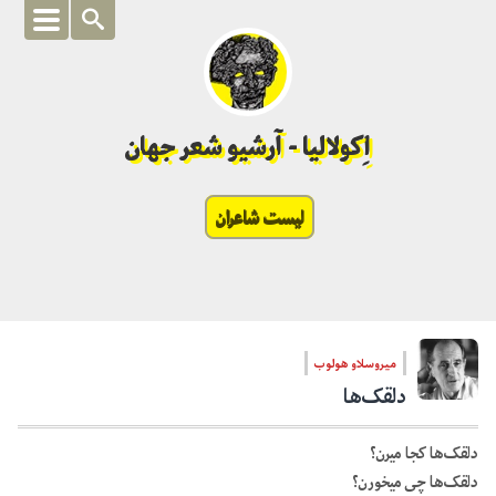
اِکولالیا - آرشیو شعر جهان
لیست شاعران
میروسلاو هولوب
دلقک‌ها
دلقک‌ها کجا میرن؟
دلقک‌ها چی میخورن؟