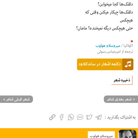
دلقک‌ها کجا میخوابن؟
دلقک‌ها چیکار میکنن وقتی که
هیچکس
حتی هیچکس دیگه نمیخنده؟ مامان؟
■
اکولالیا
/
میروسلاو هولوب
ترجمه از
امیرعباس رسولی
دکلمه اشعار در ساندکلاود
ذخیره شعر
«
شعر بعدی شاعر
شعر قبلی شاعر
»
به اشتراک بگذارید :
میروسلاو هولوب