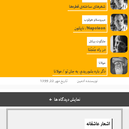
شعرهای ساخته‌ی قطره‌ها
میروسلاو هولوب
Napoleon/ ناپلئون
مارگوت بیکل
در راه جُلجُتا
مولانا
دگر باره بشوریدم، به جان تو / مولانا
نویسنده
ادمین
تاریخ مهر 22, 1399
نمایش دیدگاه ها
دیدگاهتان را بنویسید
اشعار عاشقانه