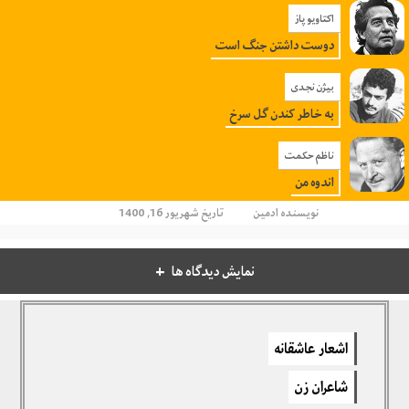
اکتاویو پاز
دوست داشتن جنگ است
بیژن نجدی
به خاطر کندن گل سرخ
ناظم حکمت
اندوه من
نویسنده
ادمین
تاریخ شهریور 16, 1400
نمایش دیدگاه ها
دیدگاهتان را بنویسید
اشعار عاشقانه
برای نوشتن دیدگاه باید
وارد بشوید
.
شاعران زن