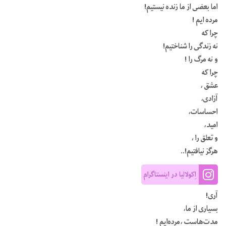
اما بعضی از ما زنده نیستیم!
مرده ایم !
چرا که
نه زندگی را شناختیم!
و نه مرگ را !
چرا که
عشق ،
آزادی،
احساسات،
امید،
و تعلق را ،
هرگز نیافتیم!..
اِکولالیا در اینستاگرام
آری!
بسیاری از ما،
مدت‌ها‌ست ،مرده‌ایم !