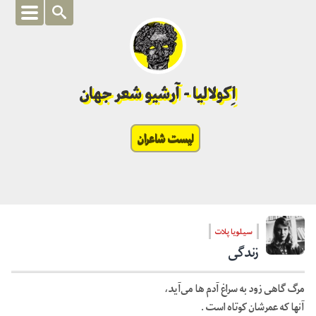
اِکولالیا - آرشیو شعر جهان
لیست شاعران
سیلویا پلات
زندگی
مرگ گاهی زود به سراغ آدم ها می‌آید،
آنها که عمرشان کوتاه است .