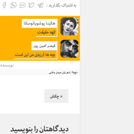
به اشتراک بگذارید :
هالینا پوشویاتوسکا
الهه حقیقت
قیصر امین پور
بچه ها آرزوی من این است
نویسنده
Tags:
شعر زنان
,
مرجان وفایی
چکش »
دیدگاهتان را بنویسید