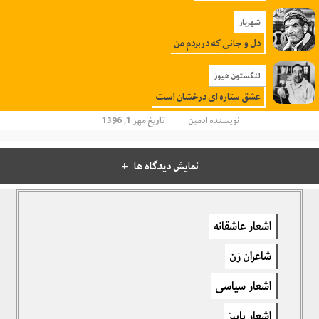
شهریار
دل و جانی که دربردم من
لنگستون هیوز
عشق ستاره ای درخشان است
نویسنده
ادمین
تاریخ مهر 1, 1396
نمایش دیدگاه ها
دیدگاهتان را بنویسید
اشعار عاشقانه
برای نوشتن دیدگاه باید
وارد بشوید
.
شاعران زن
اشعار سیاسی
اشعار پاییز