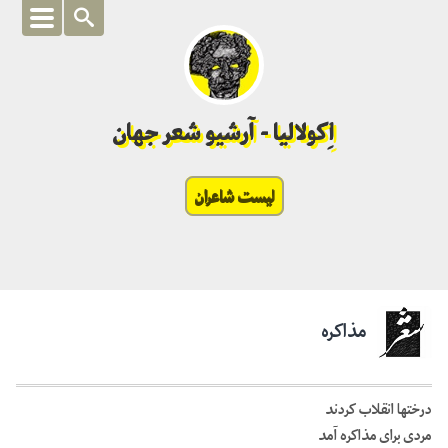
اِکولالیا - آرشیو شعر جهان
لیست شاعران
مذاکره
درخت­ها انقلاب کردند
مردی برای مذاکره آمد