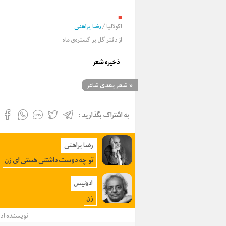
■
اکولالیا
/
رضا براهنی
از دفتر گل بر گستره‌ی ماه
ذخیره شعر
«
شعر بعدی شاعر
به اشتراک بگذارید :
رضا براهنی
تو چه دوست داشتنی هستی ای زن
آدونیس
زن
نویسنده
اد