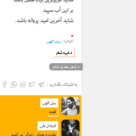
بر این آب سپید
شاید آخرین امید پروانه باشد.
■
اکولالیا
/
بیژن الهی
ذخیره شعر
«
شعر بعدی شاعر
به اشتراک بگذارید :
بیژن الهی
قصه
اورهان ولی
مفت و مجانی زندگی می‌کنیم