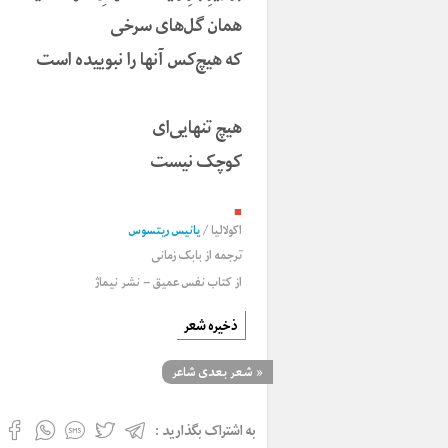
همان گل‌های سرخی
که هیچ‌کس آنها را نبوییده است
هیچ تنهایی‌ای
کوچک نیست
■
اکولالیا
/
یانیس ریتسوس
ترجمه از
بابک زمانی
از کتاب نفس عمیق – نشر نیماژ
ذخیره شعر
«
شعر بعدی شاعر
به اشتراک بگذارید :