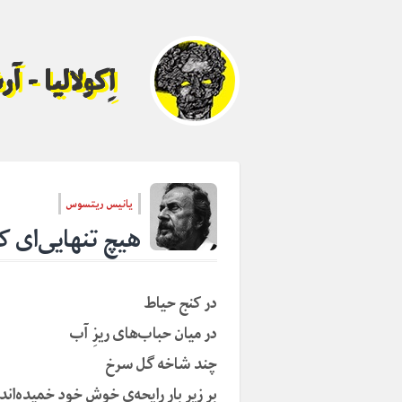
اِکولالیا - 
یانیس ریتسوس
هیچ تنهایی‌ای
در کنج حیاط
در میان حباب‌های ریزِ آب
چند شاخه گل سرخ
بر زیر‌ِ بارِ رایحه‌ی خوشِ خود خمیده‌اند