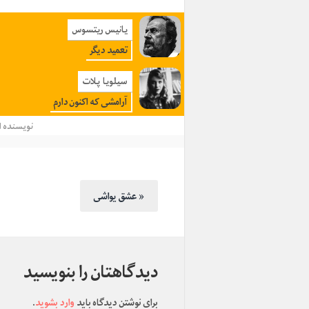
یانیس ریتسوس
تعمید دیگر
سیلویا پلات
ﺁﺭﺍﻣﺸﯽ ﮐﻪ ﺍﮐﻨﻮﻥ ﺩﺍﺭﻡ
نویسنده
ا
عشق یواشی »
دیدگاهتان را بنویسید
برای نوشتن دیدگاه باید
وارد بشوید
.