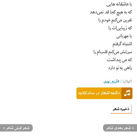
با عاشقانه هایی
که به هیچ کجا قد نمی‌دهد
نفرین می‌کنم خودم را
که زیبایی‌ات را
با مهربانی
اشتباه گرفتم
سرزنش می‌کنم قلب‌ام را
که می‌ پنداشت
راهی به تو دارد
اکولالیا |
#
آرزو_نوری
دکلمه اشعار در ساندکلاود
ذخیره شعر
«
شعر بعدی شاعر
شعر قبلی شاعر
»