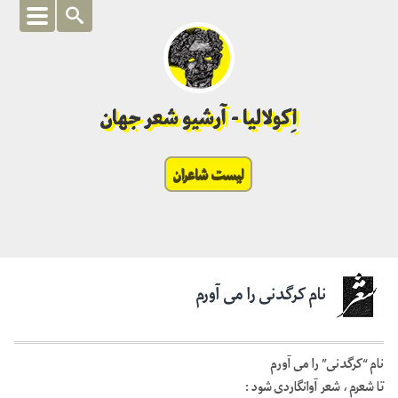
اِکولالیا - آرشیو شعر جهان
لیست شاعران
نام کرگدنی را می آورم
نام “کرگدنی” را می آورم
تا شعرم ، شعر آوانگاردی شود :