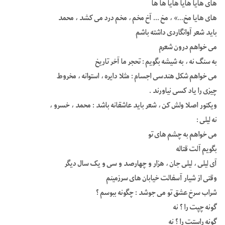
های هایا هایا هایا ها ها
های هایا مخ…» ، مخ … آخ مخم ، مخم درد می کشد ، محمد
باید شعر آوانگاردی داشته باشم
می خواهم درون شعرم
به سنگ نه ، به شیشه بگویم : تحجر ما آخر تاریخ
می خواهم شکل هندسی اجسام : مثلا دایره ، استوانه ، مخروط
چیزی را یاد کسی نیاورند .
ویکتور اصلا ولش کن ، شعر باید عاشقانه باشد : محمد ، خسرو ،
نه لیلی :
می خواهم به چشم های تو
بگویم آلت قتاله
آی لیلی ، لیلی جان ، هزار و چهارصد و سی و یک سال دیگر
وقتی از شیار آسفالت خیابان های سرزمینم
شراب سرخ عشق تو می جوشد : چگونه ببوسم ؟
گونه چپت را ؟ نه
گونه راستت را ؟ نه