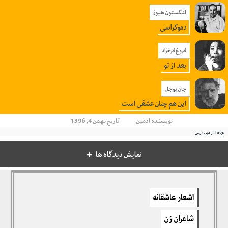
لنگستون هیوز
دموکراسی
فروغ فرخزاد
بعد از تو
جان یوجل
این هم چنان عشقی است
نویسنده
ادمین
تاریخ بهمن 4, 1396
Tags:
رامین زارعی
نمایش دیدگاه ها
دیدگاهتان را بنویسید
اشعار عاشقانه
برای نوشتن دیدگاه باید
وارد بشوید
.
شاعران زن