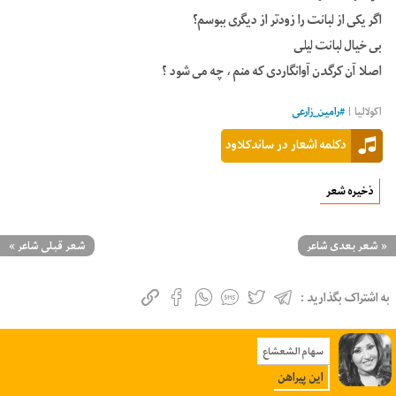
اگر یکی از لبانت را زودتر از دیگری ببوسم؟
بی خیال لبانت لیلی
اصلا آن کرگدن آوانگاردی که منم ، چه می شود ؟
اکولالیا |
#
رامین_زارعی
دکلمه اشعار در ساندکلاود
ذخیره شعر
«
شعر بعدی شاعر
شعر قبلی شاعر
»
به اشتراک بگذارید :
سهام الشعشاع
این پیراهن