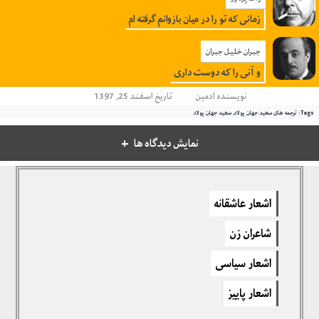
زمانی که تو را در میان بازوانم گرفته ام
جبران خلیل جبران
و آنی را که دوست داری
نویسنده
ادمین
تاریخ اسفند 25, 1397
Tags:
ترجمه های سعید جهان پولاد
,
سعید جهان پولاد
نمایش دیدگاه ها
دیدگاهتان را بنویسید
اشعار عاشقانه
برای نوشتن دیدگاه باید
وارد بشوید
.
شاعران زن
اشعار سیاسی
اشعار پاییز