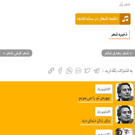
شعر پُل
دکلمه اشعار در ساندکلاود
ذخیره شعر
«
شعر بعدی شاعر
شعر قبلی شاعر
»
به اشتراک بگذارید :
اکتاویو پاز
چهره‌ی تو را می‌جویم
اکتاویو پاز
برای زنانِ دنیایِ درد
ژاک پره‌ ور