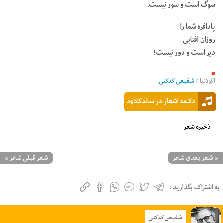
سوگ است و سور نیست.
پادافره شما را
روزان آفتابی
دیر است و دور نیست!
■
اکولالیا
/
شفیعی کدکنی
دکلمه اشعار در ساندکلاود
ذخیره شعر
«
شعر بعدی شاعر
شعر قبلی شاعر
»
به اشتراک بگذارید :
شفیعی کدکنی