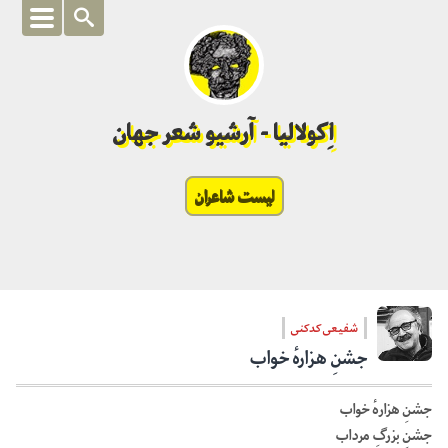
اِکولالیا - آرشیو شعر جهان
لیست شاعران
شفیعی کدکنی
جشنِ هزارهٔ خواب
جشنِ هزارهٔ خواب
جشنِ بزرگِ مرداب