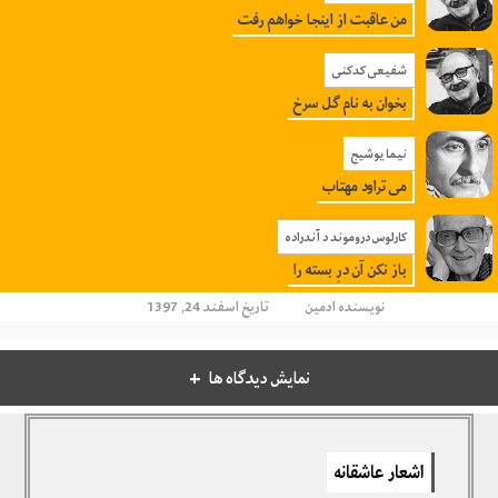
من عاقبت از اینجا خواهم رفت
شفیعی کدکنی
بخوان به نام گل سرخ
نیما یوشیج
می تراود مهتاب
کارلوس دروموند د آندراده
باز نکن آن درِ بسته را
نویسنده
ادمین
تاریخ اسفند 24, 1397
نمایش دیدگاه ها
دیدگاهتان را بنویسید
اشعار عاشقانه