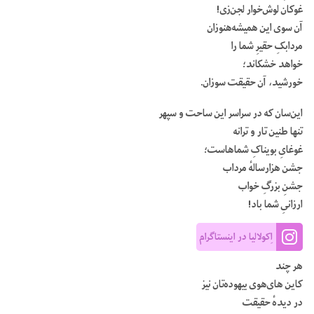
غوکان لوش‌خوار لجن‌زی!
آن سوی این همیشه‌هنوزان
مردابکِ حقیرِ شما را
خواهد خشکاند؛
خورشید، آن حقیقت سوزان.
این‌سان‌ که در سراسر این ساحت و سپهر
تنها طنین تار و ترانه
غوغایِ بویناکِ شماهاست؛
جشن هزارسالهٔ مرداب
جشنِ بزرگِ خواب
ارزانیِ شما باد!
اِکولالیا در اینستاگرام
هر چند
کاین های‌هوی بیهوده‌تان نیز
در دیدهٔ حقیقت