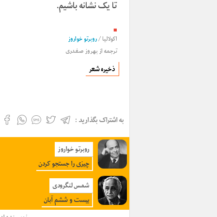
تا یک نشانه باشیم.
■
اکولالیا
/
روبرتو خواروز
ترجمه از
بهروز صفدری
ذخیره شعر
به اشتراک بگذارید :
روبرتو خواروز
چیزی را جستجو کردن
شمس لنگرودی
بیست و ششم آبان
نویسنده
اد