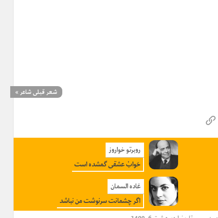
شعر قبلی شاعر
»
روبرتو خواروز
خوابْ عشقی گمشده است
غاده السمان
اگر چشمانت سرنوشت من نباشد
مین
تاریخ اردیبهشت 6, 1400