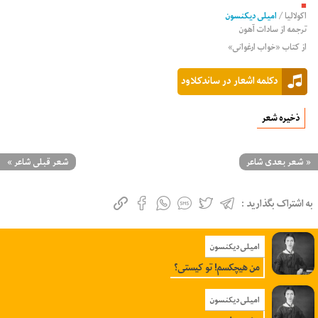
■
اکولالیا
/
امیلی دیکنسون
ترجمه از
سادات آهون
از کتاب «خواب ارغوانی»
دکلمه اشعار در ساندکلاود
ذخیره شعر
«
شعر بعدی شاعر
شعر قبلی شاعر
»
به اشتراک بگذارید :
امیلی دیکنسون
من هیچکسم! تو کیستی؟
امیلی دیکنسون