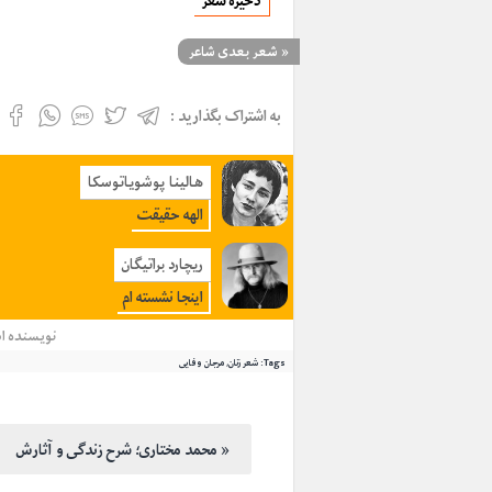
ذخیره شعر
«
شعر بعدی شاعر
به اشتراک بگذارید :
هالینا پوشویاتوسکا
الهه حقیقت
ریچارد براتیگان
اینجا نشسته ام
نویسنده
ا
Tags:
شعر زنان
,
مرجان وفایی
محمد مختاری؛ شرح زندگی و آثارش »