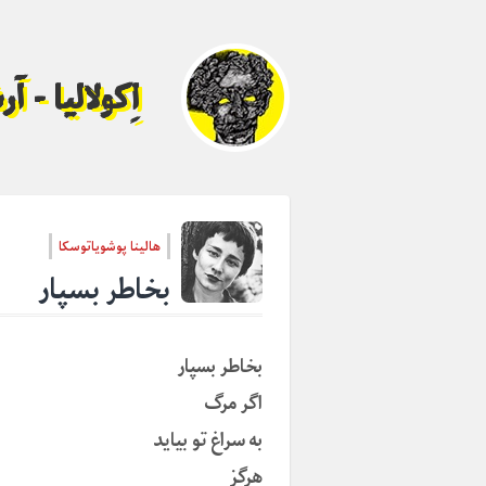
اِکولالیا - 
هالینا پوشویاتوسکا
بخاطر بسپار
بخاطر بسپار
اگر مرگ
به سراغ تو بیاید
هرگز