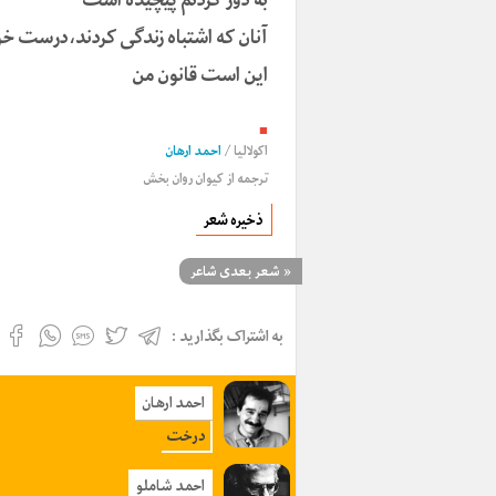
آنان که اشتباه زندگی کردند،درست خو
این است قانون من
■
اکولالیا
/
احمد ارهان
ترجمه از
کیوان روان بخش
ذخیره شعر
«
شعر بعدی شاعر
به اشتراک بگذارید :
احمد ارهان
درخت
احمد شاملو