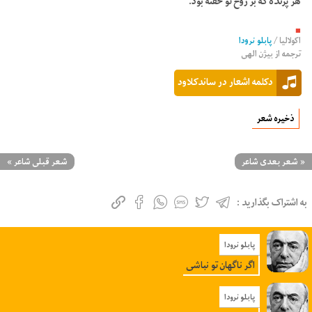
هر پرنده که بر روح تو خفته بود.
■
اکولالیا
/
پابلو نرودا
ترجمه از
بیژن الهی
دکلمه اشعار در ساندکلاود
ذخیره شعر
«
شعر بعدی شاعر
شعر قبلی شاعر
»
به اشتراک بگذارید :
پابلو نرودا
اگر ناگهان تو نباشی
پابلو نرودا