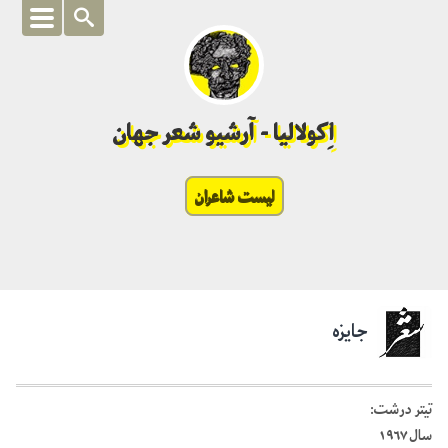
اِکولالیا - آرشیو شعر جهان
لیست شاعران
جایزه
تیتر درشت:
سال ۱۹۶۷