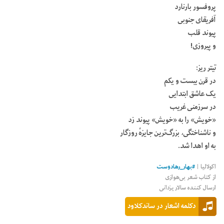
پروفسور بارنارد
آفریقای جنوبی
پیوند قلب
و پیروزی!
تیتر ریز:
در قرن بیست و یکم
یک عاشق ابتدایی
در سرزمنی غریب
«خویش» را به «خویش» پیوند زد
و ناشناختگی، بزرگ‌ترین جایزهٔ روزگار
به او اهدا شد.
اکولالیا
|
#
بهار_رهادوست
از کتاب شعر بی‌هوازی
ارسال کننده سالار یزدانی
دکلمه اشعار در ساندکلاود