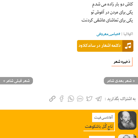
کاش دو بار زاده می شدم
یکی برای مردن در آغوش تو
یکی برای تماشای عاشقی کردنت
اکولالیا |
#
عباس_معروفی
دکلمه اشعار در ساندکلاود
ذخیره شعر
«
شعر بعدی شاعر
شعر قبلی شاعر
»
به اشتراک بگذارید :
آفاناسی فیت
تاجِ گُل باشکوهت