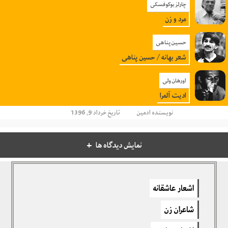
چارلز بوکوفسکی
مرد و زن
حسین پناهی
شعر بهانه / حسین پناهی
اورهان ولی
ادیت آلمرا
نویسنده
ادمین
تاریخ خرداد 9, 1396
نمایش دیدگاه ها
دیدگاهتان را بنویسید
اشعار عاشقانه
برای نوشتن دیدگاه باید
وارد بشوید
.
شاعران زن