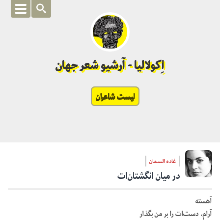
اِکولالیا - آرشیو شعر جهان
لیست شاعران
غاده السمان
در میان انگشتان‌ات
آهسته
آرام، دست‌ات را بر من بگذار