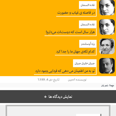
غاده السمان
در فاصله ی غیاب و حضورت
غاده السمان
هزار سال است که دوست‌ات می‌دارم!
رزه آوسلندر
کدام تکه‌ی جهان ما را جدا کرد
جبران خلیل جبران
تو به من اطمینان می دهی که فردایی وجود دارد
نویسنده
ادمین
تاریخ دی 4, 1399
Tags:
شعر زنان
نمایش دیدگاه ها
دیدگاهتان را بنویسید