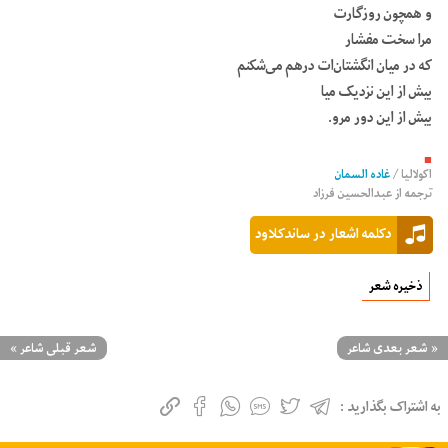
و همچون روزگارت
مرا سخت مفشار
که در میان انگشتان‌ات درهم می‌شکنم
بیش از این نزدیک میا
بیش از این دور مرو.
■
اکولالیا
/
غاده السمان
ترجمه از
عبدالحسین فرزاد
دکلمه اشعار در ساندکلاود
ذخیره شعر
«
شعر بعدی شاعر
شعر قبلی شاعر
»
به اشتراک بگذارید :