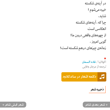
در آینه‌ی شکسته
خیره می‌شوم !
شاید،
چرا که ،آینه‌های شکسته
انعکاسی است
از چهره‌های واقعی ِدرون ما!
گویی امروز ،
زمانه‌ی چیزهای درهم شکسته است!
■
اکولالیا
/
غاده السمان
ترجمه از
مرجان وفایی
دکلمه اشعار در ساندکلاود
ذخیره شعر
«
شعر بعدی شاعر
شعر قبلی شاعر
»