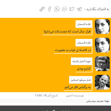
به اشتراک بگذارید :
غاده السمان
هزار سال است که دوست‌ات می‌دارم!
غاده السمان
در فاصله ی غیاب و حضورت
خوزه آنخل بالنته
کنارم بودی
شل سیلور استاین
به‌ برگشتن‌ فکر می‌کنم‌
نویسنده
ادمین
تاریخ آبان 18, 1399
Tags:
شعر زنان
,
مرجان وفایی