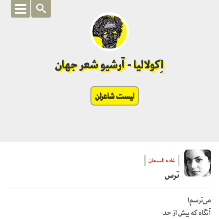
اِکولالیا - آرشیو شعر جهان
لیست شاعران
غاده السمان
ترس
می‌ترسم!
آنگاه که بیش از حد