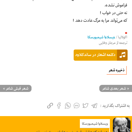
فراموش
نشده،
نه
حتی
در
خواب !
که
می
تواند
مرا
به
مرگ
عادت
دهد !
■
اکولالیا
/
ویسلاوا شیمبورسکا
ترجمه از
مرجان وفایی
دکلمه اشعار در ساندکلاود
ذخیره شعر
«
شعر بعدی شاعر
شعر قبلی شاعر
»
به اشتراک بگذارید :
ویسلاوا شیمبورسکا