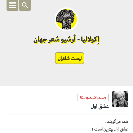
اِکولالیا - آرشیو شعر جهان
لیست شاعران
ویسلاوا شیمبورسکا
عشق اول
همه
می‌گویند
،
عشق
اول
بهترین
است !