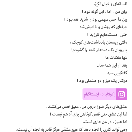
افسانه‌ای
و
خیال
انگیز،
برای
من
،
اما
،
این
گونه
نبود !
بین
ما
حس
مبهمی
بود
و
شاید
هم
نبود !
جرقه
ای
که
روشن
و
خاموش
شد.
حتی
،
دست
هایم
نلرزید !
وقتی
ریسمان
یادداشت‌های
کوچک
،
یا
روبان
یک
دسته
از
نامه
را
گشودم!
تنها
ملاقات
ما
بعد
از
این
همه
سال
گفتگویی
سرد
درکنار
یک
میز
و
دو
صندلی
بود !
اِکولالیا در اینستاگرام
عشق
های
دیگر
هنوز
درون
من
،
عمیق
نفس
می
کشند.
اما
این
عشق
حتی
نفس
کوتاهی
برای
آه
هم
نیست !
اما
هنوز
،
در
من
جاری
است،
ومی
تواند
کاری
را
انجام
دهد
که
هیچ
عشقی
هرگز
قادر
به
انجام
آن
نیست: