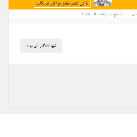
تا کی کشم جفای تو؟ این نیز بگذرد
ین
تاریخ اردیبهشت 16, 1399
« تنها /ادگار آلن پو