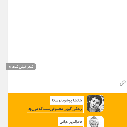
شعر قبلی شاعر
»
هالینا پوشویاتوسکا
زندگی گویی معشوقی‌ست که می‌رود
فخرالدین عراقی