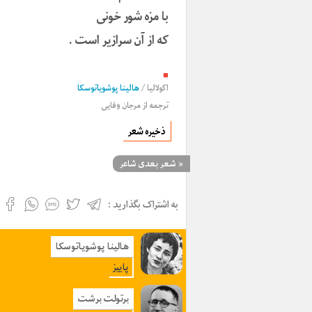
با مزه شور خونی
که از آن سرازیر است .
■
اکولالیا
/
هالینا پوشویاتوسکا
ترجمه از
مرجان وفایی
ذخیره شعر
«
شعر بعدی شاعر
به اشتراک بگذارید :
هالینا پوشویاتوسکا
پاییز
برتولت برشت