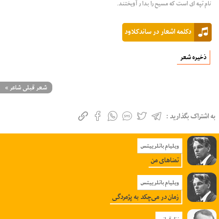
نام تپه ای است که مسیح را بدا ر آویختند.
دکلمه اشعار در ساندکلاود
ذخیره شعر
شعر قبلی شاعر
»
به اشتراک بگذارید :
ویلیام باتلر ییتس
تمناهای من
ویلیام باتلر ییتس
زمان در می‌چکد به پژمردگی
نزار قبانی