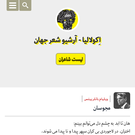
اِکولالیا - آرشیو شعر جهان
لیست شاعران
ویلیام باتلر ییتس
مجوسان
هان تا ابد به چشم دل می‌توانم ببینم:
اختران، در لاجوردی بی کران سپهر پیدا و نا پیدا می شوند،