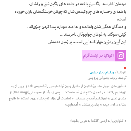
مردمان ناخرسند رنگ رخ باخته در جامه های رنگین شق و رقشان،
با همه ی رخساره های چروکیده‌ی شان که چونان خرسنگ‌های باران خورده
است،
و دیدگان همگی شان وامانده و به امید دوباره پیدا کردن چیزی‌اند.
گیتی،سوگند به غوغای جولجوتای ناخرسند…
این آیین رمزین مهارناشدنیی است، بر زمین ددمنش.
اِکولالیا در اینستاگرام
■
اکولالیا
/
ویلیام باتلر ییتس
ترجمه از
رضا رضوانی بروجنی
۱-طبق متن انجیل متا، زرتشتیان از مشرق زمین تولد عیسی را تشخیص داده و از پی آن به 
اورشلیم رفتند. در انجیل متا چنین آمده‌است: ... پس از تولّد او مجوسانی(the magi) از 
مشرق زمین به اورشلیم آمده پرسیدند: «کجاست آن نوزاد که پادشاه یهود است؟ ما طلوع 
ستاره ی او را دیده و برای پرستش او آمده‌ایم.»
۲-کلواری یا به ارمنی گلگتا به عربی جلجتا: