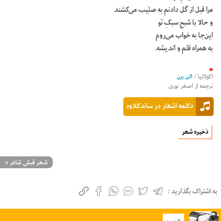
مرا قبل از گل دادنم به صلیب می‌کشند
و حالا با شبحِ سبکِ تو
این‌جا به خواب می‌روم
به همراه قلم و اندیشه.
■
اکولالیا
/
الن برن
ترجمه از
اصغر نوری
دکلمه اشعار در ساندکلاود
ذخیره شعر
شعر قبلی شاعر
»
به اشتراک بگذارید :
الن برن